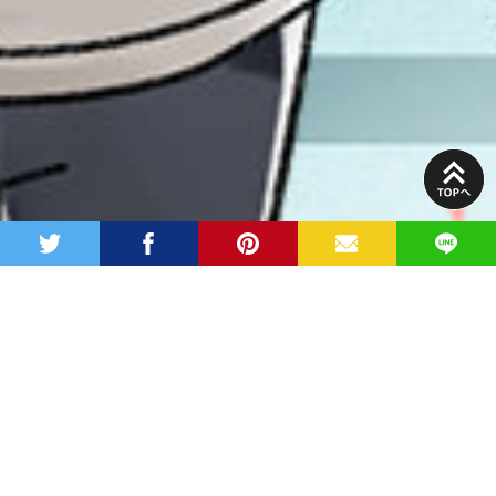
PAGE
TOP
twitter
facebook
pinterest
MAIL
LINE