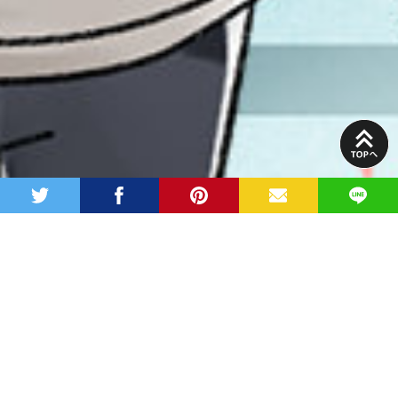
PAGE
TOP
twitter
facebook
pinterest
MAIL
LINE