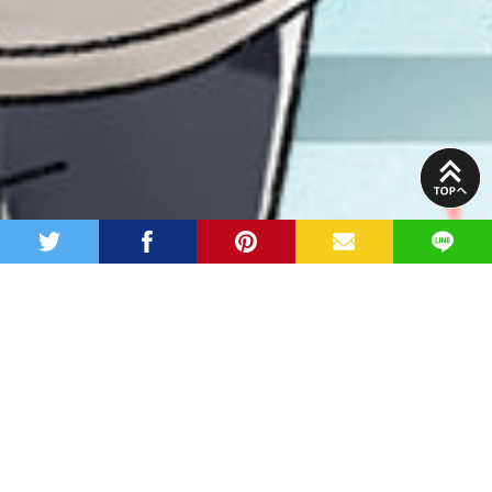
PAGE
TOP
twitter
facebook
pinterest
MAIL
LINE