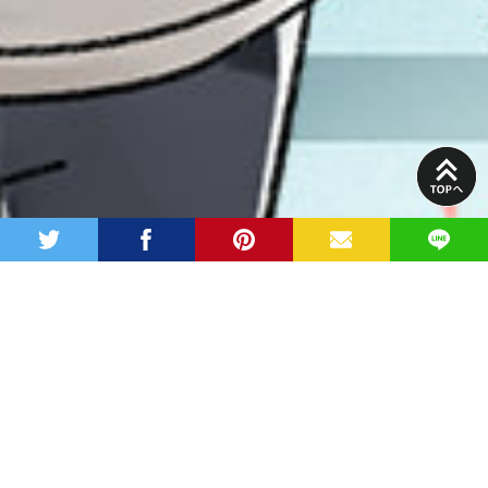
PAGE
TOP
twitter
facebook
pinterest
MAIL
LINE