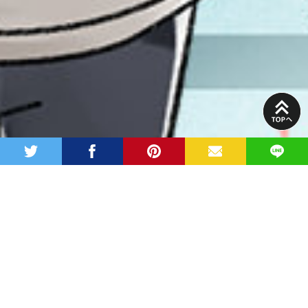
PAGE
TOP
twitter
facebook
pinterest
MAIL
LINE