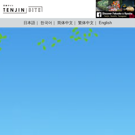
TENJIN SITE
日本語
한국어
简体中文
繁体中文
English