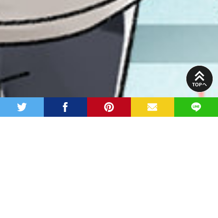
PAGE
TOP
twitter
facebook
pinterest
MAIL
LINE