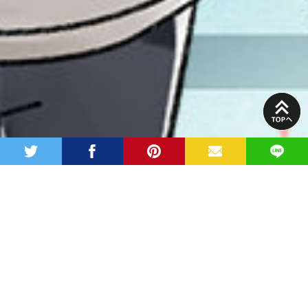
PAGE
TOP
twitter
facebook
pinterest
MAIL
LINE