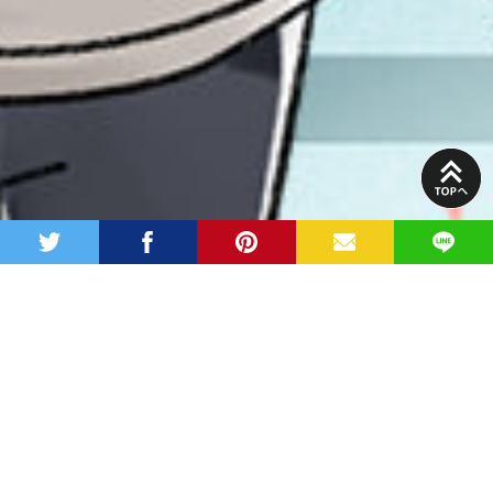
PAGE
TOP
twitter
facebook
pinterest
MAIL
LINE