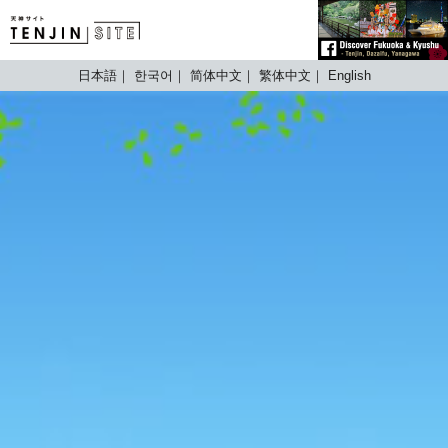
TENJIN SITE
日本語
한국어
简体中文
繁体中文
English