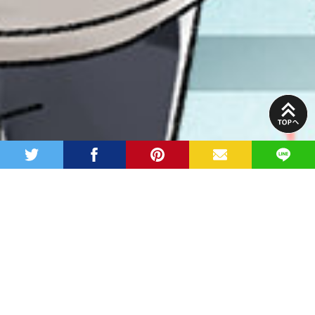
PAGE
TOP
twitter
facebook
pinterest
MAIL
LINE