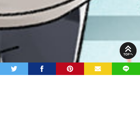
PAGE
TOP
twitter
facebook
pinterest
MAIL
LINE