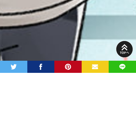
PAGE
TOP
twitter
facebook
pinterest
MAIL
LINE