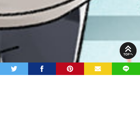
PAGE
TOP
twitter
facebook
pinterest
MAIL
LINE