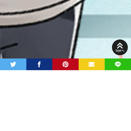
PAGE
TOP
twitter
facebook
pinterest
MAIL
LINE