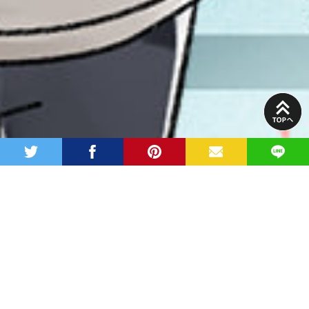
PAGE
TOP
twitter
facebook
pinterest
MAIL
LINE