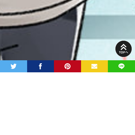
PAGE
TOP
twitter
facebook
pinterest
MAIL
LINE