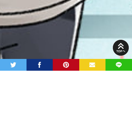
PAGE
TOP
twitter
facebook
pinterest
MAIL
LINE