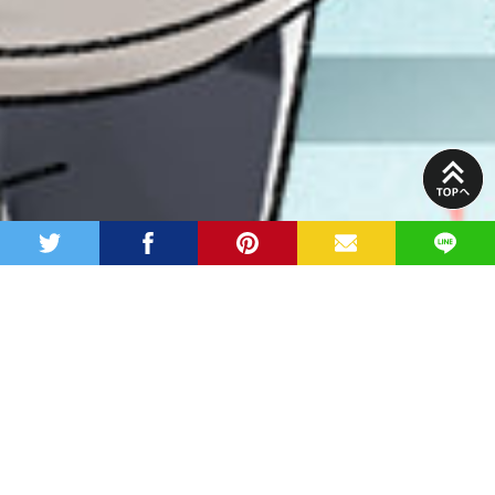
PAGE
TOP
twitter
facebook
pinterest
MAIL
LINE