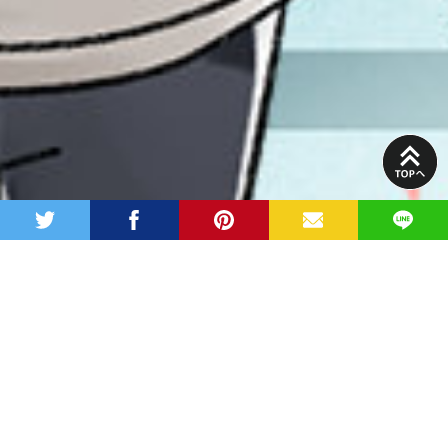
PAGE
TOP
twitter
facebook
pinterest
MAIL
LINE