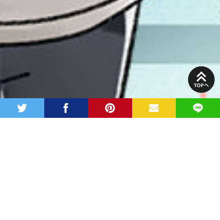
PAGE
TOP
twitter
facebook
pinterest
MAIL
LINE