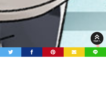
PAGE
TOP
twitter
facebook
pinterest
MAIL
LINE