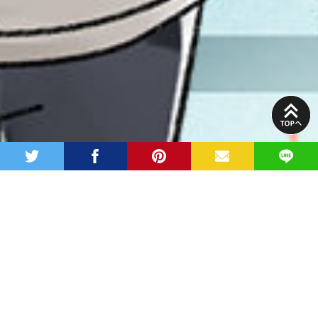
PAGE
TOP
twitter
facebook
pinterest
MAIL
LINE