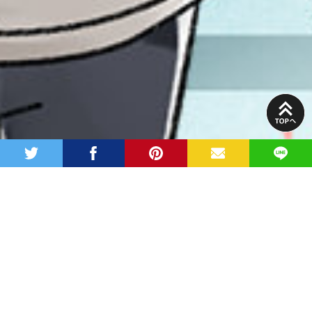
PAGE
TOP
twitter
facebook
pinterest
MAIL
LINE