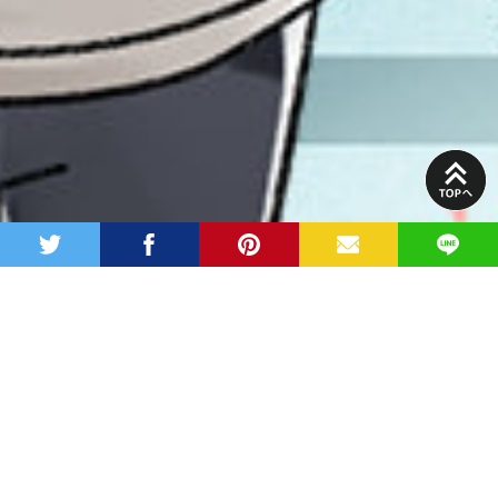
PAGE
TOP
twitter
facebook
pinterest
MAIL
LINE