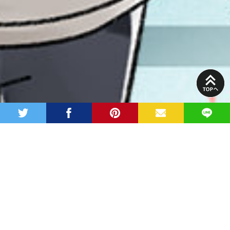
PAGE
TOP
twitter
facebook
pinterest
MAIL
LINE