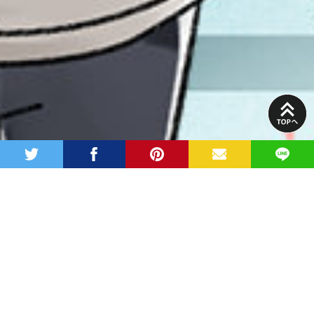
PAGE
TOP
twitter
facebook
pinterest
MAIL
LINE