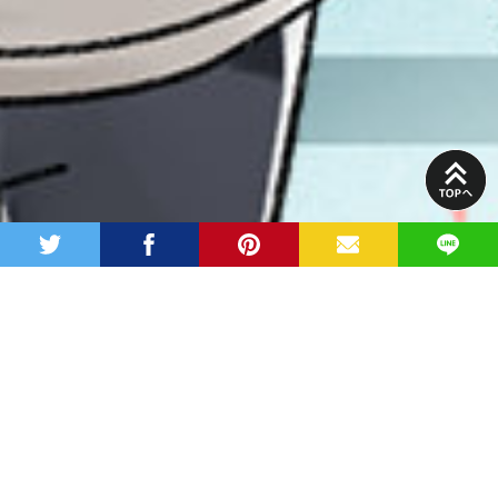
PAGE
TOP
twitter
facebook
pinterest
MAIL
LINE