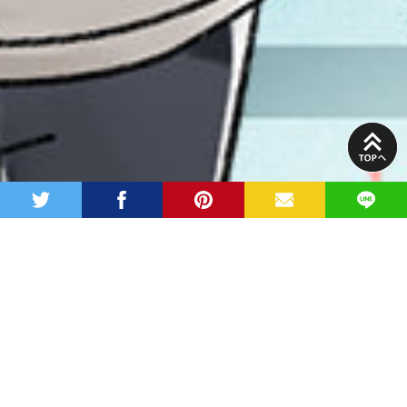
PAGE
TOP
twitter
facebook
pinterest
MAIL
LINE