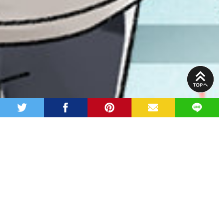
PAGE
TOP
twitter
facebook
pinterest
MAIL
LINE