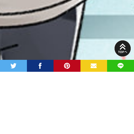
PAGE
TOP
twitter
facebook
pinterest
MAIL
LINE