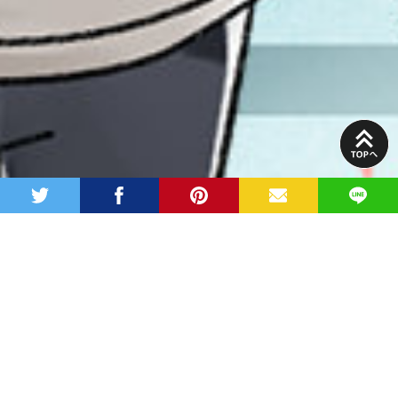
PAGE
TOP
twitter
facebook
pinterest
MAIL
LINE