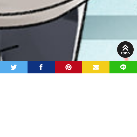
PAGE
TOP
twitter
facebook
pinterest
MAIL
LINE