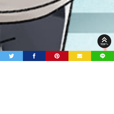
PAGE
TOP
twitter
facebook
pinterest
MAIL
LINE