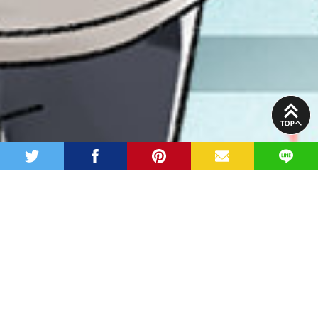
PAGE
TOP
twitter
facebook
pinterest
MAIL
LINE