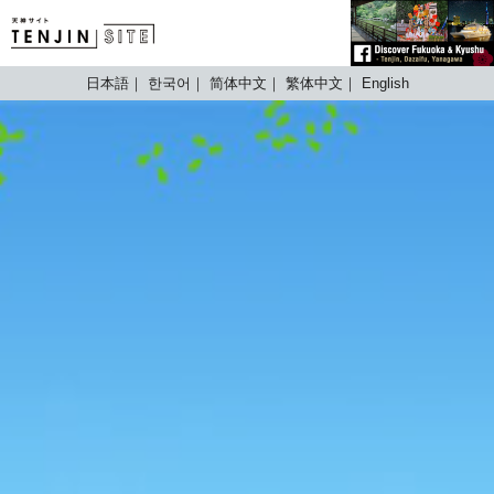
TENJIN SITE
日本語
한국어
简体中文
繁体中文
English