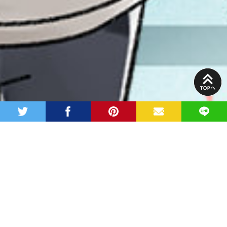
PAGE
TOP
twitter
facebook
pinterest
MAIL
LINE