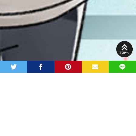
PAGE
TOP
twitter
facebook
pinterest
MAIL
LINE