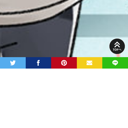
PAGE
TOP
twitter
facebook
pinterest
MAIL
LINE