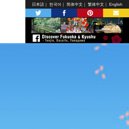
日本語
한국어
简体中文
繁体中文
English
twitter
facebook
pinterest
MAIL