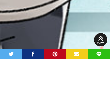
PAGE
TOP
twitter
facebook
pinterest
MAIL
LINE