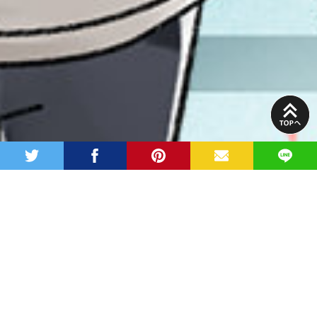
PAGE
TOP
twitter
facebook
pinterest
MAIL
LINE