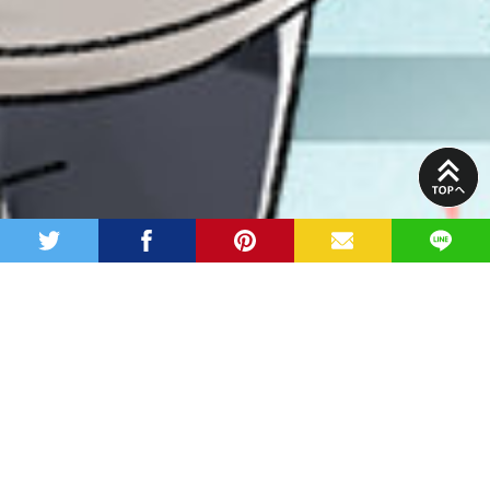
PAGE
TOP
twitter
facebook
pinterest
MAIL
LINE