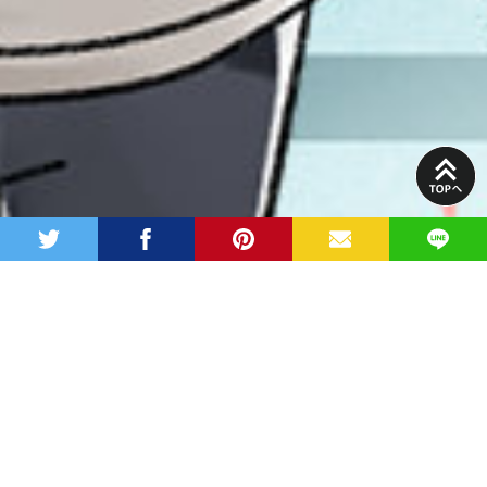
PAGE
TOP
twitter
facebook
pinterest
MAIL
LINE