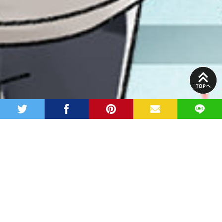
PAGE
TOP
twitter
facebook
pinterest
MAIL
LINE