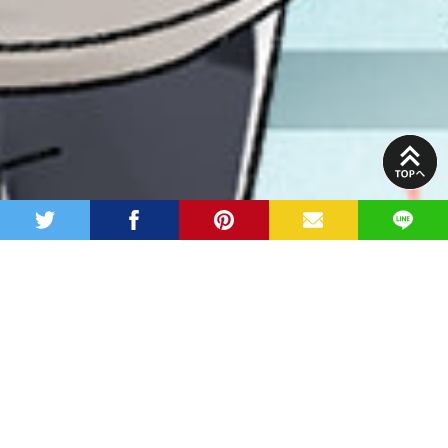
PAGE
TOP
twitter
facebook
pinterest
MAIL
LINE