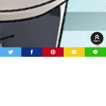
PAGE
TOP
twitter
facebook
pinterest
MAIL
LINE