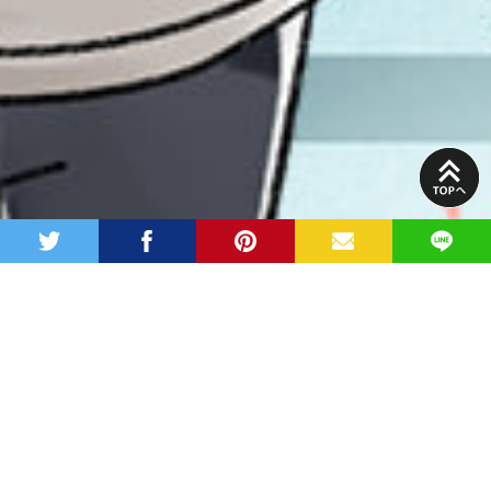
PAGE
TOP
twitter
facebook
pinterest
MAIL
LINE