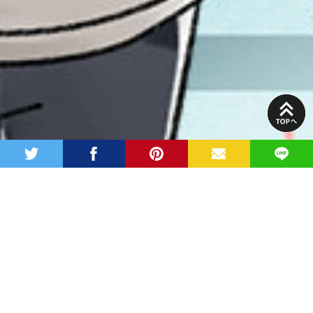
PAGE
TOP
twitter
facebook
pinterest
MAIL
LINE