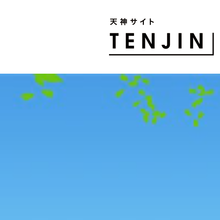
TENJIN SITE