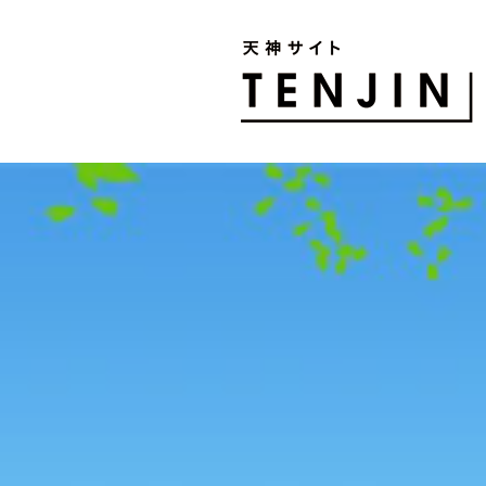
TENJIN SITE